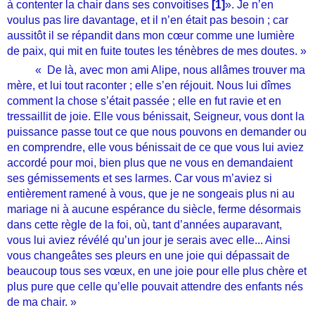
à contenter la chair dans ses convoitises
[1]
». Je n’en
voulus pas lire davantage, et il n’en était pas besoin ; car
aussitôt il se répandit dans mon cœur comme une lumière
de paix, qui mit en fuite toutes les ténèbres de mes doutes. »
« De là, avec mon ami Alipe, nous allâmes trouver ma
mère, et lui tout raconter ; elle s’en réjouit. Nous lui dîmes
comment la chose s’était passée ; elle en fut ravie et en
tressaillit de joie. Elle vous bénissait, Seigneur, vous dont la
puissance passe tout ce que nous pouvons en demander ou
en comprendre, elle vous bénissait de ce que vous lui aviez
accordé pour moi, bien plus que ne vous en demandaient
ses gémissements et ses larmes. Car vous m’aviez si
entièrement ramené à vous, que je ne songeais plus ni au
mariage ni à aucune espérance du siècle, ferme désormais
dans cette règle de la foi, où, tant d’années auparavant,
vous lui aviez révélé qu’un jour je serais avec elle... Ainsi
vous changeâtes ses pleurs en une joie qui dépassait de
beaucoup tous ses vœux, en une joie pour elle plus chère et
plus pure que celle qu’elle pouvait attendre des enfants nés
de ma chair. »