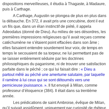
dispositions merveilleuses, il étudia à Thagaste, à Madaure,
puis à Carthage.
A Carthage, Augustin se plongea de plus en plus dans
la débauche. En 372, il avait pris une concubine, dont il eut
un fils que, dans un élan instinctif de piété, il appela
Adeodatus (donné de Dieu). Au milieu de ses désordres, les
premières impressions religieuses qu’il avait reçues comme
catéchumène ne s’étaient point effacées dans son âme ;
elles faisaient entendre sourdement leur voix, de temps en
temps le secouaient de sa torpeur, ne lui permettant pas de
se laisser entièrement séduire par les doctrines
philosophiques du paganisme, ni de trouver une satisfaction
parfaite dans le péché ; ce qui lui faisait dire :
« Dieu a
partout mêlé au péché une amertume salutaire, par laquelle
il ramène à lui ceux qui se sont détournés vers une
pernicieuse jouissance. »
.
Il fut envoyé à Milan, comme
professeur d’éloquence (384). Il était dans sa trentième
année.
Les prédications de saint Ambroise, évêque de Milan,
qu’il suivait assidûment, uniquement par curiosité de rhéteur,