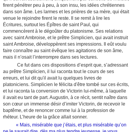
firent pénétrer peu à peu, à son insu, les idées chrétiennes
dans son âme. Les larmes et les prières de sa mère, qui était
venue le rejoindre firent le reste. Il se remit à lire les
Écritures, surtout les Épîtres de saint Paul, qui
commencèrent à le dégoûter du platonisme. Ses relations
avec saint Ambroise, et le prêtre Simplicien, qui avait instruit
saint Ambroise, développèrent ses impressions. Il eût voulu
faire connaître au saint évêque les agitations de son âme,
mais il n’osait l’interrompre dans ses lectures.
Ce fut dans ces dispositions d’esprit que, s’adressant
au prêtre Simplicien, il lui raconta tout le cours de ses
erreurs, et lui dit qu'il avait lu quelques livres de
platoniciens. Simplicien le félicita d'être tombé sur ces écrits,
et lui raconta la conversion de Victorin lui-même, à laquelle
il avait eu tant de part. Augustin, à ce récit, sentit naître dans
son cœur un immense désir d’imiter Victorin, de recevoir le
baptême, et de renoncer comme lui à la profession de
rhéteur. L’heure de la grâce allait sonner.
«
Mais, misérable que j’étais, et plus misérable qu’on
ne le saurait dire, dès ma plus tendre jeunesse, je vous