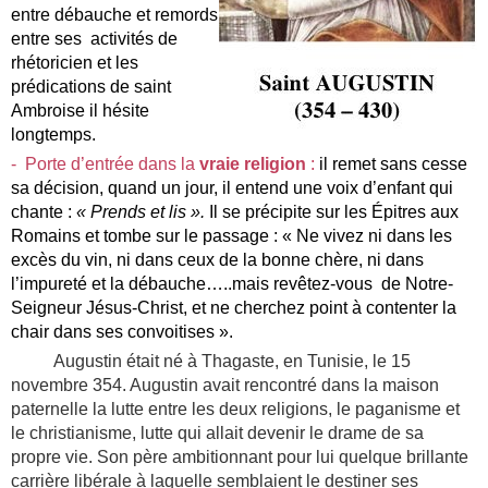
entre débauche et remords
entre ses
activités de
rhétoricien et les
prédications de saint
Ambroise il hésite
longtemps.
- Porte d’entrée dans la
vraie religion
:
il remet sans cesse
sa décision, quand un jour, il entend une voix d’enfant qui
chante :
« Prends et lis ».
Il se précipite sur les Épitres aux
Romains et tombe sur le passage : « Ne vivez ni dans les
excès du vin, ni dans ceux de la bonne chère, ni dans
l’impureté et la débauche…..mais revêtez-vous de Notre-
Seigneur Jésus-Christ, et ne cherchez point à contenter la
chair dans ses convoitises ».
Augustin était né à Thagaste, en Tunisie, le 15
novembre 354. Augustin avait rencontré dans la maison
paternelle la lutte entre les deux religions, le paganisme et
le christianisme, lutte qui allait devenir le drame de sa
propre vie. Son père ambitionnant pour lui quelque brillante
carrière libérale à laquelle semblaient le destiner ses