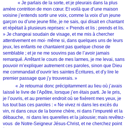
« Je parlais de la sorte, et je pleurais dans la plus
amère contrition de mon cœur. Et voilà que d’une maison
voisine j’entends sortir une voix, comme la voix d’un jeune
garçon ou d’une jeune fille, je ne sais, qui disait en chantant
et répétait à plusieurs reprises: « Prends et lis ; prends et lis.
» Je changeai soudain de visage, et me mis à chercher
attentivement en moi- même si, dans quelques uns de leurs
jeux, les enfants ne chantaient pas quelque chose de
semblable ; et je ne me souvins pas de l’avoir jamais
remarqué. Arrêtant le cours de mes larmes, je me levai, sans
pouvoir m’expliquer autrement ces paroles, sinon que Dieu
me commandait d’ouvrir les saintes Écritures, et d'y lire le
premier passage que j'y trouverais. »
« Je retournai donc précipitamment au lieu où j’avais
laissé le livre de l'Apôtre, lorsque j’en étais parti. Je le pris,
je l’ouvris, et au premier endroit où se fixèrent mes yeux, je
lus tout bas ces paroles : « Ne vivez ni dans les excès du
vin, ni dans ceux de la bonne chère, ni dans l’impureté et la
débauche, ni dans les querelles et la jalousie; mais revêtez-
vous de Notre-Seigneur Jésus-Christ, et ne cherchez point